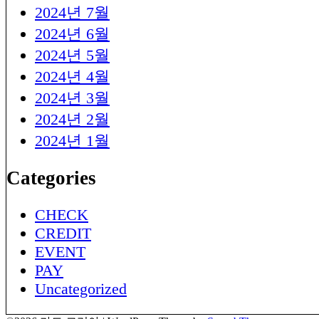
2024년 7월
2024년 6월
2024년 5월
2024년 4월
2024년 3월
2024년 2월
2024년 1월
Categories
CHECK
CREDIT
EVENT
PAY
Uncategorized