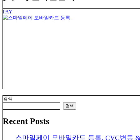
PAY
검색
검색
Recent Posts
스마일페이 모바일카드 등록, CVC변동 &