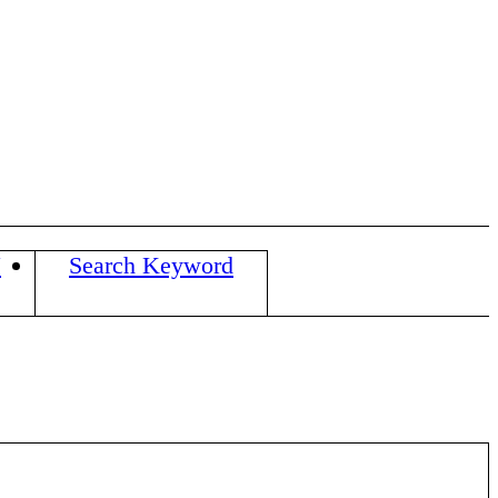
Y
Search Keyword