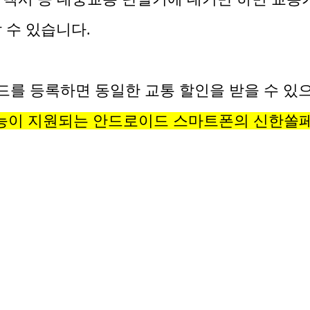
 수 있습니다.
카드를 등록하면 동일한 교통 할인을 받을 수 
 기능이 지원되는 안드로이드 스마트폰의 신한쏠