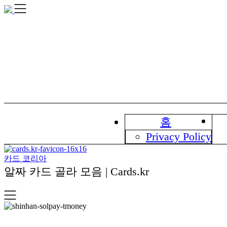
Skip
to
content
홈
Privacy Policy
카드 코리아
알짜 카드 골라 모음 | Cards.kr