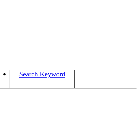
Y
Search Keyword