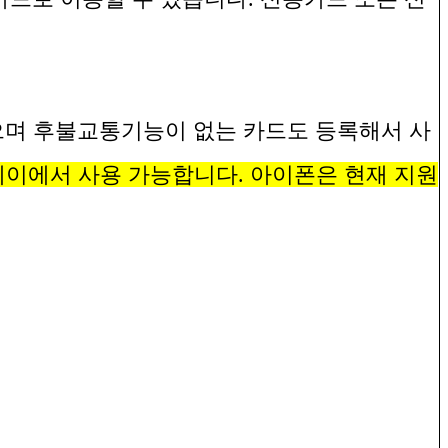
있으며 후불교통기능이 없는 카드도 등록해서 사
페이에서 사용 가능합니다. 아이폰은 현재 지원