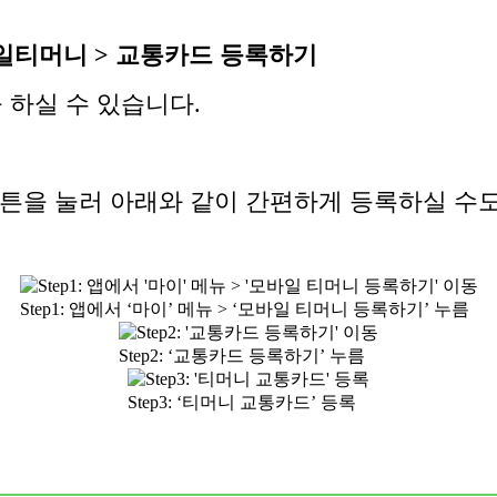
모바일티머니 > 교통카드 등록하기
 하실 수 있습니다.
버튼을 눌러 아래와 같이 간편하게 등록하실 수
Step1: 앱에서 ‘마이’ 메뉴 > ‘모바일 티머니 등록하기’ 누름
Step2: ‘교통카드 등록하기’ 누름
Step3: ‘티머니 교통카드’ 등록