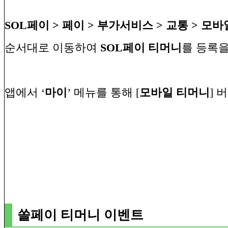
SOL페이 > 페이 > 부가서비스 > 교통 > 
순서대로 이동하여
SOL페이 티머니
를 등록을
앱에서 ‘
마이
’ 메뉴를 통해 [
모바일 티머니
] 
쏠페이 티머니 이벤트