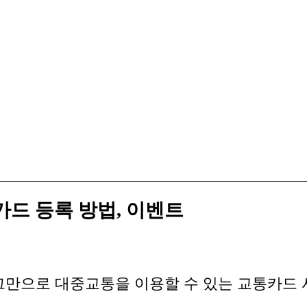
 카드 등록 방법, 이벤트
만으로 대중교통을 이용할 수 있는 교통카드 서