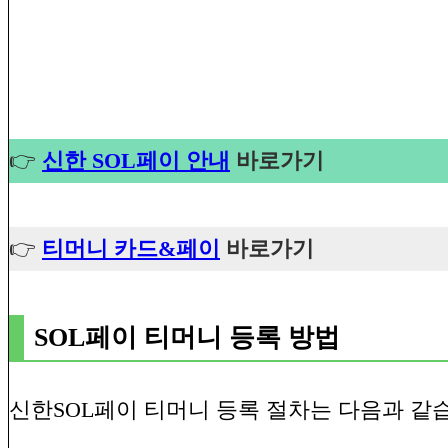
👉
신한 SOL페이 안내
바로가기
👉
티머니 카드&페이
바로가기
SOL페이 티머니 등록 방법
신한SOL페이 티머니 등록 절차는 다음과 같