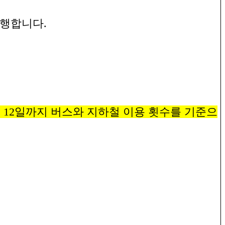
진행합니다.
 12일까지 버스와 지하철 이용 횟수를 기준으